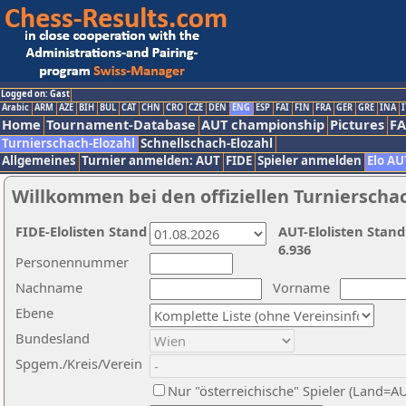
Logged on: Gast
Arabic
ARM
AZE
BIH
BUL
CAT
CHN
CRO
CZE
DEN
ENG
ESP
FAI
FIN
FRA
GER
GRE
INA
I
Home
Tournament-Database
AUT championship
Pictures
F
Turnierschach-Elozahl
Schnellschach-Elozahl
Allgemeines
Turnier anmelden: AUT
FIDE
Spieler anmelden
Elo AU
Willkommen bei den offiziellen Turnierscha
FIDE-Elolisten Stand
AUT-Elolisten Stand
6.936
Personennummer
Nachname
Vorname
Ebene
Bundesland
Spgem./Kreis/Verein
Nur "österreichische" Spieler (Land=A