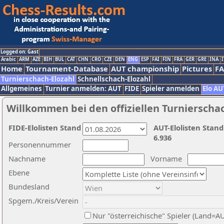
Logged on: Gast
Arabic
ARM
AZE
BIH
BUL
CAT
CHN
CRO
CZE
DEN
ENG
ESP
FAI
FIN
FRA
GER
GRE
INA
I
Home
Tournament-Database
AUT championship
Pictures
F
Turnierschach-Elozahl
Schnellschach-Elozahl
Allgemeines
Turnier anmelden: AUT
FIDE
Spieler anmelden
Elo AU
Willkommen bei den offiziellen Turnierscha
FIDE-Elolisten Stand
AUT-Elolisten Stand
6.936
Personennummer
Nachname
Vorname
Ebene
Bundesland
Spgem./Kreis/Verein
Nur "österreichische" Spieler (Land=A