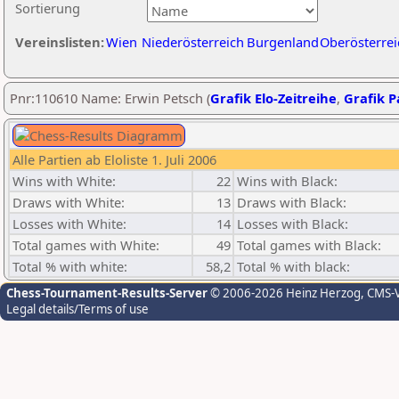
Sortierung
Vereinslisten:
Wien
Niederösterreich
Burgenland
Oberösterrei
Pnr:110610 Name: Erwin Petsch (
Grafik Elo-Zeitreihe
,
Grafik Pa
Alle Partien ab Eloliste 1. Juli 2006
Wins with White:
22
Wins with Black:
Draws with White:
13
Draws with Black:
Losses with White:
14
Losses with Black:
Total games with White:
49
Total games with Black:
Total % with white:
58,2
Total % with black:
Chess-Tournament-Results-Server
© 2006-2026 Heinz Herzog
, CMS-
Legal details/Terms of use