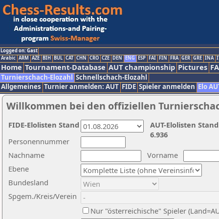
Logged on: Gast
Arabic
ARM
AZE
BIH
BUL
CAT
CHN
CRO
CZE
DEN
ENG
ESP
FAI
FIN
FRA
GER
GRE
INA
I
Home
Tournament-Database
AUT championship
Pictures
F
Turnierschach-Elozahl
Schnellschach-Elozahl
Allgemeines
Turnier anmelden: AUT
FIDE
Spieler anmelden
Elo AU
Willkommen bei den offiziellen Turnierscha
FIDE-Elolisten Stand
AUT-Elolisten Stand
6.936
Personennummer
Nachname
Vorname
Ebene
Bundesland
Spgem./Kreis/Verein
Nur "österreichische" Spieler (Land=A