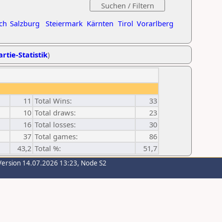
ch
Salzburg
Steiermark
Kärnten
Tirol
Vorarlberg
rtie-Statistik
)
11
Total Wins:
33
10
Total draws:
23
16
Total losses:
30
37
Total games:
86
43,2
Total %:
51,7
Version 14.07.2026 13:23, Node S2