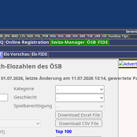
Servert
TA
JPN
MKD
LTU
NED
POL
POR
ROU
RUS
SRB
SVK
SWE
TUR
UKR
VIE
FontSize:11pt
AQ
Online Registration
Swiss-Manager
ÖSB
FIDE
T
Elo Vorschau
Elo FIDE
ch-Elozahlen des ÖSB
 01.07.2026, letzte Änderung am 11.07.2026 13:14, gewertete P
Kategorie
Geschlecht
Spielberechtigung
Top 100
UT)