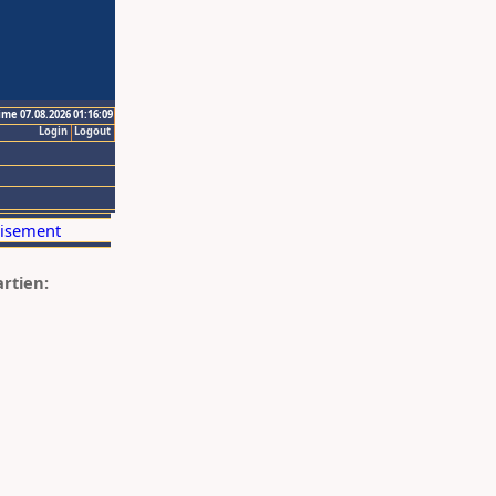
ime 07.08.2026 01:16:09
Login
Logout
artien: