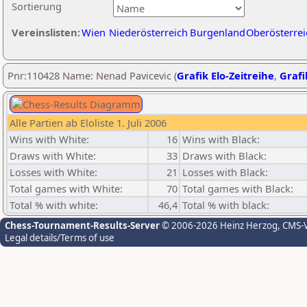
Sortierung
Vereinslisten:
Wien
Niederösterreich
Burgenland
Oberösterrei
Pnr:110428 Name: Nenad Pavicevic (
Grafik Elo-Zeitreihe
,
Grafi
Alle Partien ab Eloliste 1. Juli 2006
Wins with White:
16
Wins with Black:
Draws with White:
33
Draws with Black:
Losses with White:
21
Losses with Black:
Total games with White:
70
Total games with Black:
Total % with white:
46,4
Total % with black:
Chess-Tournament-Results-Server
© 2006-2026 Heinz Herzog
, CMS-
Legal details/Terms of use