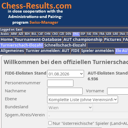
Logged on: Gast
Arabic
ARM
AZE
BIH
BUL
CAT
CHN
CRO
CZE
DEN
ENG
ESP
FAI
FIN
FRA
GER
GRE
INA
I
Home
Tournament-Database
AUT championship
Pictures
F
Turnierschach-Elozahl
Schnellschach-Elozahl
Allgemeines
Turnier anmelden: AUT
FIDE
Spieler anmelden
Elo AU
Willkommen bei den offiziellen Turnierscha
FIDE-Elolisten Stand
AUT-Elolisten Stand
6.936
Personennummer
Nachname
Vorname
Ebene
Bundesland
Spgem./Kreis/Verein
Nur "österreichische" Spieler (Land=A