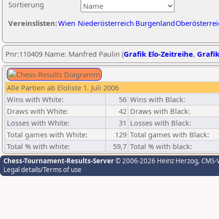
Sortierung
Vereinslisten:
Wien
Niederösterreich
Burgenland
Oberösterrei
Pnr:110409 Name: Manfred Paulin (
Grafik Elo-Zeitreihe
,
Grafik
Alle Partien ab Eloliste 1. Juli 2006
Wins with White:
56
Wins with Black:
Draws with White:
42
Draws with Black:
Losses with White:
31
Losses with Black:
Total games with White:
129
Total games with Black:
Total % with white:
59,7
Total % with black:
Chess-Tournament-Results-Server
© 2006-2026 Heinz Herzog
, CMS-
Legal details/Terms of use