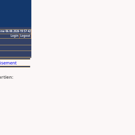
ime 06.08.2026 19:57:42
Login
Logout
artien: