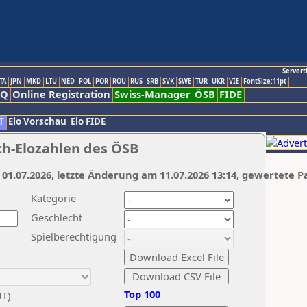
Servert
TA
JPN
MKD
LTU
NED
POL
POR
ROU
RUS
SRB
SVK
SWE
TUR
UKR
VIE
FontSize:11pt
AQ
Online Registration
Swiss-Manager
ÖSB
FIDE
T
Elo Vorschau
Elo FIDE
ch-Elozahlen des ÖSB
 01.07.2026, letzte Änderung am 11.07.2026 13:14, gewertete P
Kategorie
Geschlecht
Spielberechtigung
Top 100
UT)