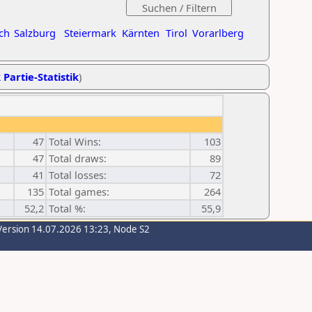
ch
Salzburg
Steiermark
Kärnten
Tirol
Vorarlberg
 Partie-Statistik
)
47
Total Wins:
103
47
Total draws:
89
41
Total losses:
72
135
Total games:
264
52,2
Total %:
55,9
Version 14.07.2026 13:23, Node S2