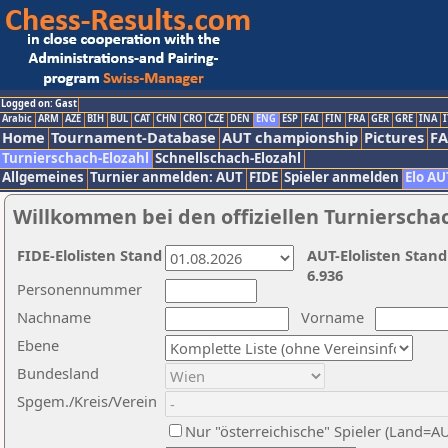
Logged on: Gast
Arabic
ARM
AZE
BIH
BUL
CAT
CHN
CRO
CZE
DEN
ENG
ESP
FAI
FIN
FRA
GER
GRE
INA
I
Home
Tournament-Database
AUT championship
Pictures
F
Turnierschach-Elozahl
Schnellschach-Elozahl
Allgemeines
Turnier anmelden: AUT
FIDE
Spieler anmelden
Elo AU
Willkommen bei den offiziellen Turnierscha
FIDE-Elolisten Stand
AUT-Elolisten Stand
6.936
Personennummer
Nachname
Vorname
Ebene
Bundesland
Spgem./Kreis/Verein
Nur "österreichische" Spieler (Land=A