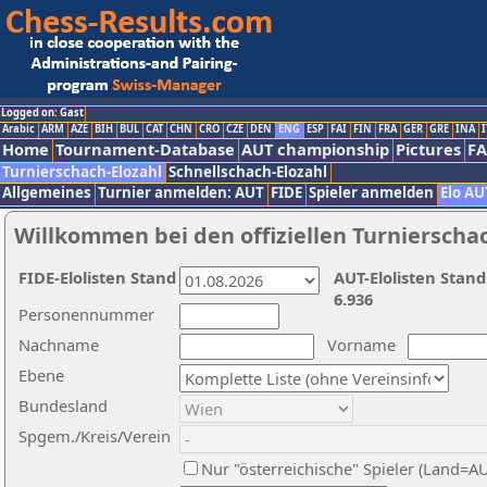
Logged on: Gast
Arabic
ARM
AZE
BIH
BUL
CAT
CHN
CRO
CZE
DEN
ENG
ESP
FAI
FIN
FRA
GER
GRE
INA
I
Home
Tournament-Database
AUT championship
Pictures
F
Turnierschach-Elozahl
Schnellschach-Elozahl
Allgemeines
Turnier anmelden: AUT
FIDE
Spieler anmelden
Elo AU
Willkommen bei den offiziellen Turnierscha
FIDE-Elolisten Stand
AUT-Elolisten Stand
6.936
Personennummer
Nachname
Vorname
Ebene
Bundesland
Spgem./Kreis/Verein
Nur "österreichische" Spieler (Land=A