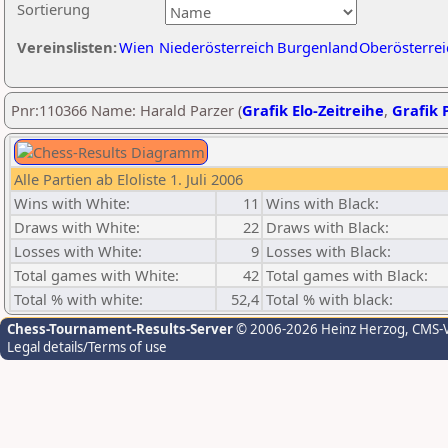
Sortierung
Vereinslisten:
Wien
Niederösterreich
Burgenland
Oberösterrei
Pnr:110366 Name: Harald Parzer (
Grafik Elo-Zeitreihe
,
Grafik P
Alle Partien ab Eloliste 1. Juli 2006
Wins with White:
11
Wins with Black:
Draws with White:
22
Draws with Black:
Losses with White:
9
Losses with Black:
Total games with White:
42
Total games with Black:
Total % with white:
52,4
Total % with black:
Chess-Tournament-Results-Server
© 2006-2026 Heinz Herzog
, CMS-
Legal details/Terms of use