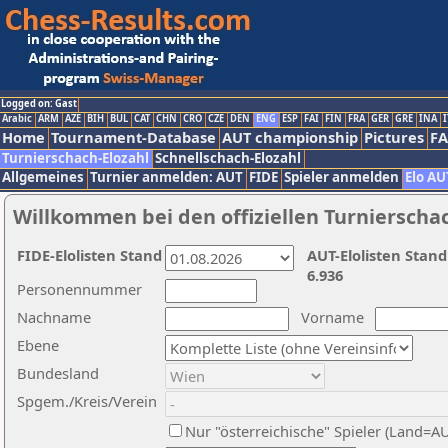
Logged on: Gast
Arabic
ARM
AZE
BIH
BUL
CAT
CHN
CRO
CZE
DEN
ENG
ESP
FAI
FIN
FRA
GER
GRE
INA
I
Home
Tournament-Database
AUT championship
Pictures
F
Turnierschach-Elozahl
Schnellschach-Elozahl
Allgemeines
Turnier anmelden: AUT
FIDE
Spieler anmelden
Elo AU
Willkommen bei den offiziellen Turnierscha
FIDE-Elolisten Stand
AUT-Elolisten Stand
6.936
Personennummer
Nachname
Vorname
Ebene
Bundesland
Spgem./Kreis/Verein
Nur "österreichische" Spieler (Land=A