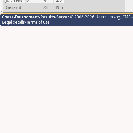
Jul. 1998
0
4
2,5
Gesamt
73
49,5
Chess-Tournament-Results-Server
© 2006-2026 Heinz Herzog
, CMS-
Legal details/Terms of use