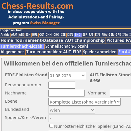
Logged on: Gast
Arabic
ARM
AZE
BIH
BUL
CAT
CHN
CRO
CZE
DEN
ENG
ESP
FAI
FIN
FRA
GER
GRE
INA
I
Home
Tournament-Database
AUT championship
Pictures
F
Turnierschach-Elozahl
Schnellschach-Elozahl
Allgemeines
Turnier anmelden: AUT
FIDE
Spieler anmelden
Elo AU
Willkommen bei den offiziellen Turnierscha
FIDE-Elolisten Stand
AUT-Elolisten Stand
6.936
Personennummer
Nachname
Vorname
Ebene
Bundesland
Spgem./Kreis/Verein
Nur "österreichische" Spieler (Land=A