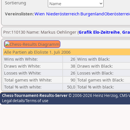
Sortierung
Vereinslisten:
Wien
Niederösterreich
Burgenland
Oberösterrei
Pnr:110130 Name: Markus Oehlinger (
Grafik Elo-Zeitreihe
,
Gra
Alle Partien ab Eloliste 1. Juli 2006
Wins with White:
26
Wins with Black:
Draws with White:
38
Draws with Black:
Losses with White:
26
Losses with Black:
Total games with White:
90
Total games with Black:
Total % with white:
50,0
Total % with black:
Chess-Tournament-Results-Server
© 2006-2026 Heinz Herzog
, CMS-
Legal details/Terms of use