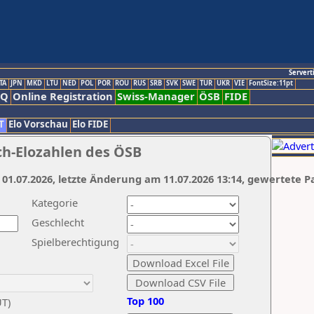
Servert
TA
JPN
MKD
LTU
NED
POL
POR
ROU
RUS
SRB
SVK
SWE
TUR
UKR
VIE
FontSize:11pt
AQ
Online Registration
Swiss-Manager
ÖSB
FIDE
T
Elo Vorschau
Elo FIDE
ch-Elozahlen des ÖSB
 01.07.2026, letzte Änderung am 11.07.2026 13:14, gewertete P
Kategorie
Geschlecht
Spielberechtigung
Top 100
UT)