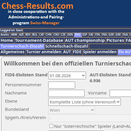
Logged on: Gast
Arabic
ARM
AZE
BIH
BUL
CAT
CHN
CRO
CZE
DEN
ENG
ESP
FAI
FIN
FRA
GER
GRE
INA
I
Home
Tournament-Database
AUT championship
Pictures
F
Turnierschach-Elozahl
Schnellschach-Elozahl
Allgemeines
Turnier anmelden: AUT
FIDE
Spieler anmelden
Elo AU
Willkommen bei den offiziellen Turnierscha
FIDE-Elolisten Stand
AUT-Elolisten Stand
6.936
Personennummer
Nachname
Vorname
Ebene
Bundesland
Spgem./Kreis/Verein
Nur "österreichische" Spieler (Land=A