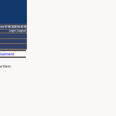
ime 07.08.2026 04:45:05
Login
Logout
artien: