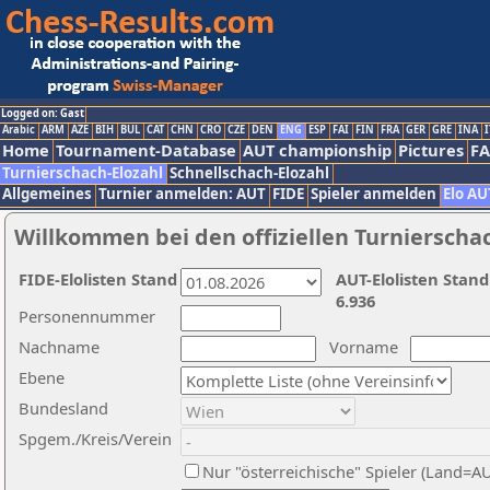
Logged on: Gast
Arabic
ARM
AZE
BIH
BUL
CAT
CHN
CRO
CZE
DEN
ENG
ESP
FAI
FIN
FRA
GER
GRE
INA
I
Home
Tournament-Database
AUT championship
Pictures
F
Turnierschach-Elozahl
Schnellschach-Elozahl
Allgemeines
Turnier anmelden: AUT
FIDE
Spieler anmelden
Elo AU
Willkommen bei den offiziellen Turnierscha
FIDE-Elolisten Stand
AUT-Elolisten Stand
6.936
Personennummer
Nachname
Vorname
Ebene
Bundesland
Spgem./Kreis/Verein
Nur "österreichische" Spieler (Land=A