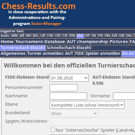
Logged on: Gast
Arabic
ARM
AZE
BIH
BUL
CAT
CHN
CRO
CZE
DEN
ENG
ESP
FAI
FIN
FRA
GER
GRE
INA
I
Home
Tournament-Database
AUT championship
Pictures
F
Turnierschach-Elozahl
Schnellschach-Elozahl
Allgemeines
Turnier anmelden: AUT
FIDE
Spieler anmelden
Elo AU
Willkommen bei den offiziellen Turnierscha
FIDE-Elolisten Stand
AUT-Elolisten Stand
6.936
Personennummer
Nachname
Vorname
Ebene
Bundesland
Spgem./Kreis/Verein
Nur "österreichische" Spieler (Land=A