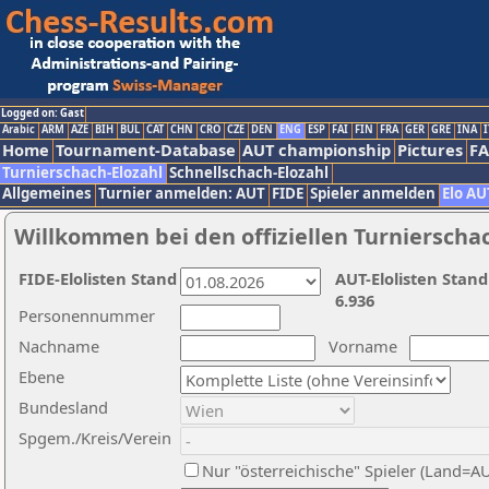
Logged on: Gast
Arabic
ARM
AZE
BIH
BUL
CAT
CHN
CRO
CZE
DEN
ENG
ESP
FAI
FIN
FRA
GER
GRE
INA
I
Home
Tournament-Database
AUT championship
Pictures
F
Turnierschach-Elozahl
Schnellschach-Elozahl
Allgemeines
Turnier anmelden: AUT
FIDE
Spieler anmelden
Elo AU
Willkommen bei den offiziellen Turnierscha
FIDE-Elolisten Stand
AUT-Elolisten Stand
6.936
Personennummer
Nachname
Vorname
Ebene
Bundesland
Spgem./Kreis/Verein
Nur "österreichische" Spieler (Land=A