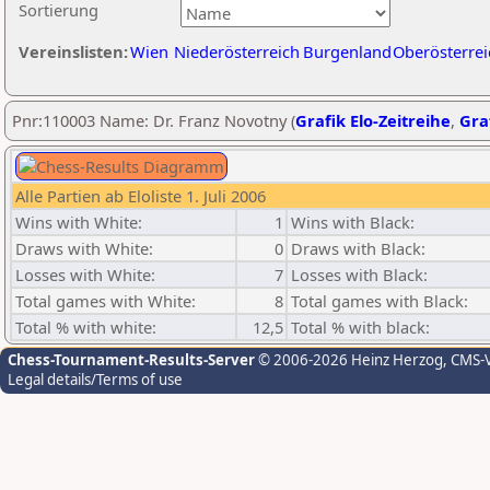
Sortierung
Vereinslisten:
Wien
Niederösterreich
Burgenland
Oberösterrei
Pnr:110003 Name: Dr. Franz Novotny (
Grafik Elo-Zeitreihe
,
Graf
Alle Partien ab Eloliste 1. Juli 2006
Wins with White:
1
Wins with Black:
Draws with White:
0
Draws with Black:
Losses with White:
7
Losses with Black:
Total games with White:
8
Total games with Black:
Total % with white:
12,5
Total % with black:
Chess-Tournament-Results-Server
© 2006-2026 Heinz Herzog
, CMS-
Legal details/Terms of use