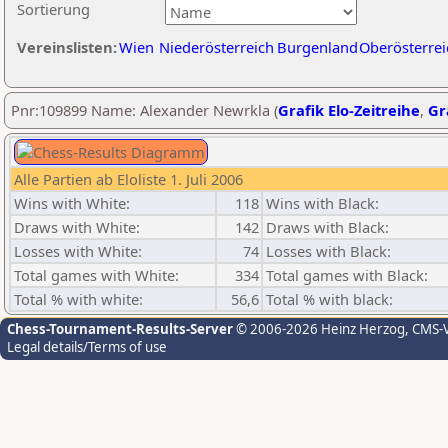
Sortierung
Vereinslisten:
Wien
Niederösterreich
Burgenland
Oberösterrei
Pnr:109899 Name: Alexander Newrkla (
Grafik Elo-Zeitreihe
,
Gr
Alle Partien ab Eloliste 1. Juli 2006
Wins with White:
118
Wins with Black:
Draws with White:
142
Draws with Black:
Losses with White:
74
Losses with Black:
Total games with White:
334
Total games with Black:
Total % with white:
56,6
Total % with black:
Chess-Tournament-Results-Server
© 2006-2026 Heinz Herzog
, CMS-
Legal details/Terms of use