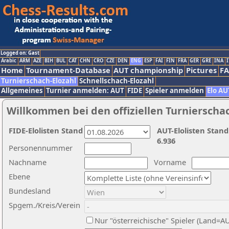
Logged on: Gast
Arabic
ARM
AZE
BIH
BUL
CAT
CHN
CRO
CZE
DEN
ENG
ESP
FAI
FIN
FRA
GER
GRE
INA
I
Home
Tournament-Database
AUT championship
Pictures
F
Turnierschach-Elozahl
Schnellschach-Elozahl
Allgemeines
Turnier anmelden: AUT
FIDE
Spieler anmelden
Elo AU
Willkommen bei den offiziellen Turnierscha
FIDE-Elolisten Stand
AUT-Elolisten Stand
6.936
Personennummer
Nachname
Vorname
Ebene
Bundesland
Spgem./Kreis/Verein
Nur "österreichische" Spieler (Land=A