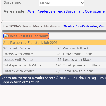
Sortierung
Vereinslisten:
Wien
Niederösterreich
Burgenland
Oberösterrei
Pnr:109846 Name: Marco Neuberger (
Grafik Elo-Zeitreihe
,
Graf
Alle Partien ab Eloliste 1. Juli 2006
Wins with White:
75
Wins with Black:
Draws with White:
40
Draws with Black:
Losses with White:
55
Losses with Black:
Total games with White:
170
Total games with Black:
Total % with white:
55,9
Total % with black:
Chess-Tournament-Results-Server
© 2006-2026 Heinz Herzog
, CMS-
Legal details/Terms of use