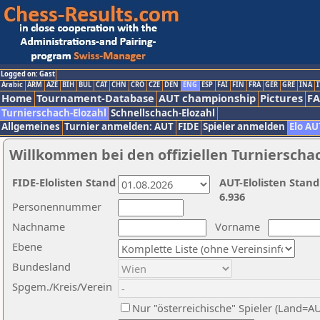
Logged on: Gast
Arabic
ARM
AZE
BIH
BUL
CAT
CHN
CRO
CZE
DEN
ENG
ESP
FAI
FIN
FRA
GER
GRE
INA
I
Home
Tournament-Database
AUT championship
Pictures
F
Turnierschach-Elozahl
Schnellschach-Elozahl
Allgemeines
Turnier anmelden: AUT
FIDE
Spieler anmelden
Elo AU
Willkommen bei den offiziellen Turnierscha
FIDE-Elolisten Stand
AUT-Elolisten Stand
6.936
Personennummer
Nachname
Vorname
Ebene
Bundesland
Spgem./Kreis/Verein
Nur "österreichische" Spieler (Land=A