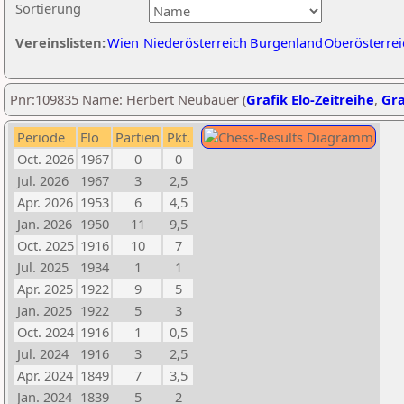
Sortierung
Vereinslisten:
Wien
Niederösterreich
Burgenland
Oberösterrei
Pnr:109835 Name: Herbert Neubauer (
Grafik Elo-Zeitreihe
,
Gra
Periode
Elo
Partien
Pkt.
Oct. 2026
1967
0
0
Jul. 2026
1967
3
2,5
Apr. 2026
1953
6
4,5
Jan. 2026
1950
11
9,5
Oct. 2025
1916
10
7
Jul. 2025
1934
1
1
Apr. 2025
1922
9
5
Jan. 2025
1922
5
3
Oct. 2024
1916
1
0,5
Jul. 2024
1916
3
2,5
Apr. 2024
1849
7
3,5
Jan. 2024
1839
5
2