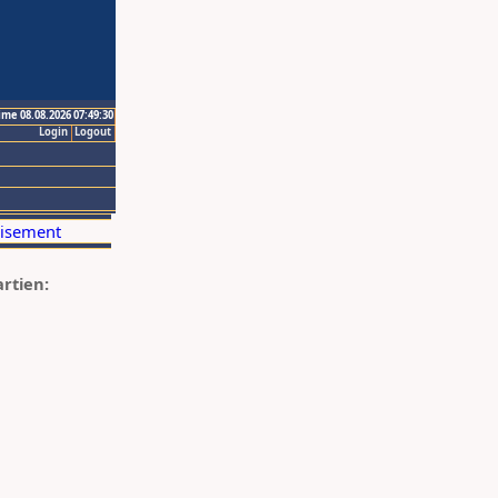
ime 08.08.2026 07:49:30
Login
Logout
artien: