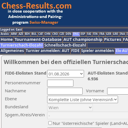
Logged on: Gast
Arabic
ARM
AZE
BIH
BUL
CAT
CHN
CRO
CZE
DEN
ENG
ESP
FAI
FIN
FRA
GER
GRE
INA
I
Home
Tournament-Database
AUT championship
Pictures
F
Turnierschach-Elozahl
Schnellschach-Elozahl
Allgemeines
Turnier anmelden: AUT
FIDE
Spieler anmelden
Elo AU
Willkommen bei den offiziellen Turnierscha
FIDE-Elolisten Stand
AUT-Elolisten Stand
6.936
Personennummer
Nachname
Vorname
Ebene
Bundesland
Spgem./Kreis/Verein
Nur "österreichische" Spieler (Land=A