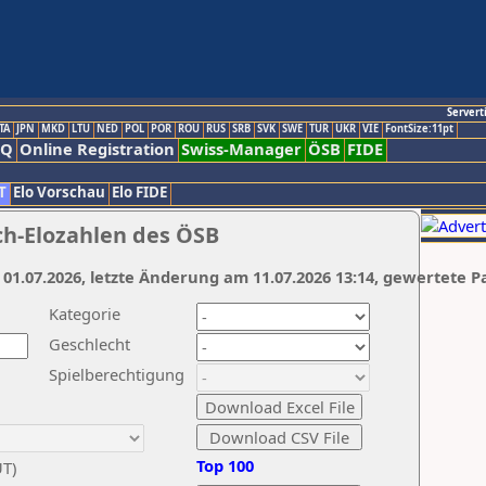
Servert
TA
JPN
MKD
LTU
NED
POL
POR
ROU
RUS
SRB
SVK
SWE
TUR
UKR
VIE
FontSize:11pt
AQ
Online Registration
Swiss-Manager
ÖSB
FIDE
T
Elo Vorschau
Elo FIDE
ch-Elozahlen des ÖSB
 01.07.2026, letzte Änderung am 11.07.2026 13:14, gewertete P
Kategorie
Geschlecht
Spielberechtigung
Top 100
UT)