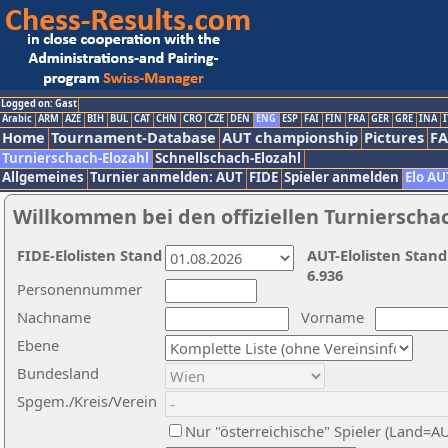
Logged on: Gast
Arabic
ARM
AZE
BIH
BUL
CAT
CHN
CRO
CZE
DEN
ENG
ESP
FAI
FIN
FRA
GER
GRE
INA
I
Home
Tournament-Database
AUT championship
Pictures
F
Turnierschach-Elozahl
Schnellschach-Elozahl
Allgemeines
Turnier anmelden: AUT
FIDE
Spieler anmelden
Elo AU
Willkommen bei den offiziellen Turnierscha
FIDE-Elolisten Stand
AUT-Elolisten Stand
6.936
Personennummer
Nachname
Vorname
Ebene
Bundesland
Spgem./Kreis/Verein
Nur "österreichische" Spieler (Land=A