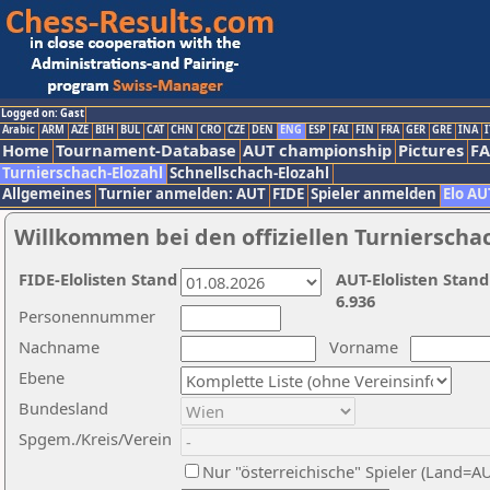
Logged on: Gast
Arabic
ARM
AZE
BIH
BUL
CAT
CHN
CRO
CZE
DEN
ENG
ESP
FAI
FIN
FRA
GER
GRE
INA
I
Home
Tournament-Database
AUT championship
Pictures
F
Turnierschach-Elozahl
Schnellschach-Elozahl
Allgemeines
Turnier anmelden: AUT
FIDE
Spieler anmelden
Elo AU
Willkommen bei den offiziellen Turnierscha
FIDE-Elolisten Stand
AUT-Elolisten Stand
6.936
Personennummer
Nachname
Vorname
Ebene
Bundesland
Spgem./Kreis/Verein
Nur "österreichische" Spieler (Land=A