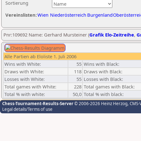
Sortierung
Vereinslisten:
Wien
Niederösterreich
Burgenland
Oberösterrei
Pnr:109692 Name: Gerhard Mursteiner (
Grafik Elo-Zeitreihe
,
Gr
Alle Partien ab Eloliste 1. Juli 2006
Wins with White:
55
Wins with Black:
Draws with White:
118
Draws with Black:
Losses with White:
55
Losses with Black:
Total games with White:
228
Total games with Black:
Total % with white:
50,0
Total % with black:
Chess-Tournament-Results-Server
© 2006-2026 Heinz Herzog
, CMS-
Legal details/Terms of use