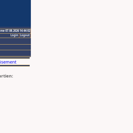
ime 07.08.2026 14:44:02
Login
Logout
artien: