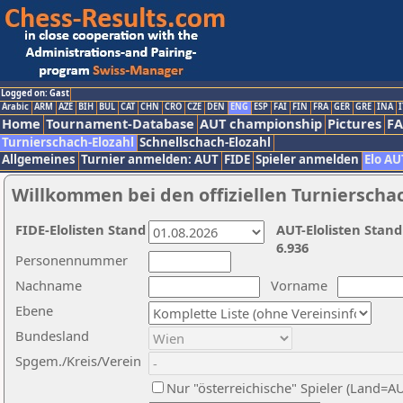
Logged on: Gast
Arabic
ARM
AZE
BIH
BUL
CAT
CHN
CRO
CZE
DEN
ENG
ESP
FAI
FIN
FRA
GER
GRE
INA
I
Home
Tournament-Database
AUT championship
Pictures
F
Turnierschach-Elozahl
Schnellschach-Elozahl
Allgemeines
Turnier anmelden: AUT
FIDE
Spieler anmelden
Elo AU
Willkommen bei den offiziellen Turnierscha
FIDE-Elolisten Stand
AUT-Elolisten Stand
6.936
Personennummer
Nachname
Vorname
Ebene
Bundesland
Spgem./Kreis/Verein
Nur "österreichische" Spieler (Land=A