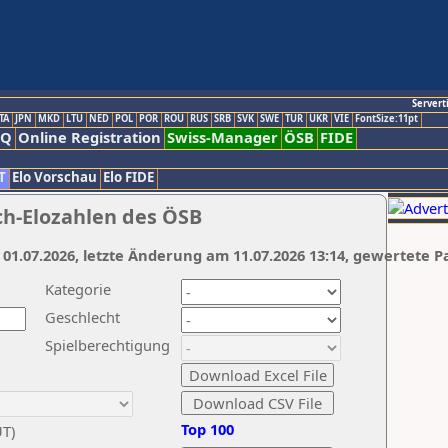
Servert
TA
JPN
MKD
LTU
NED
POL
POR
ROU
RUS
SRB
SVK
SWE
TUR
UKR
VIE
FontSize:11pt
AQ
Online Registration
Swiss-Manager
ÖSB
FIDE
T
Elo Vorschau
Elo FIDE
ch-Elozahlen des ÖSB
 01.07.2026, letzte Änderung am 11.07.2026 13:14, gewertete P
Kategorie
Geschlecht
Spielberechtigung
Top 100
UT)