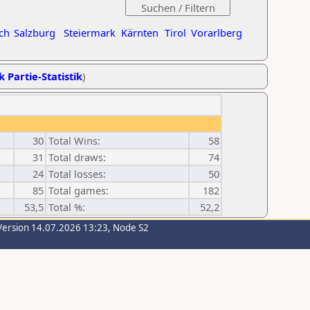
ch
Salzburg
Steiermark
Kärnten
Tirol
Vorarlberg
k Partie-Statistik
)
30
Total Wins:
58
31
Total draws:
74
24
Total losses:
50
85
Total games:
182
53,5
Total %:
52,2
Version 14.07.2026 13:23, Node S2