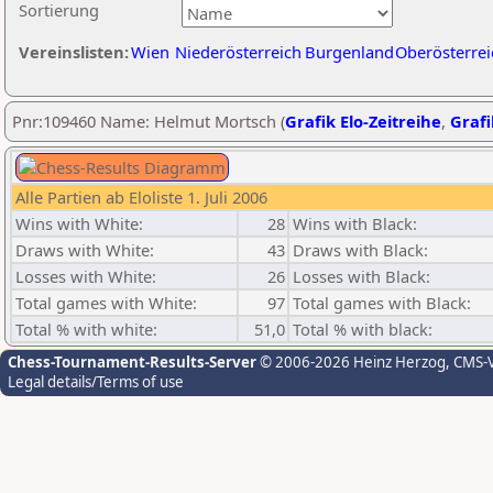
Sortierung
Vereinslisten:
Wien
Niederösterreich
Burgenland
Oberösterrei
Pnr:109460 Name: Helmut Mortsch (
Grafik Elo-Zeitreihe
,
Grafi
Alle Partien ab Eloliste 1. Juli 2006
Wins with White:
28
Wins with Black:
Draws with White:
43
Draws with Black:
Losses with White:
26
Losses with Black:
Total games with White:
97
Total games with Black:
Total % with white:
51,0
Total % with black:
Chess-Tournament-Results-Server
© 2006-2026 Heinz Herzog
, CMS-
Legal details/Terms of use