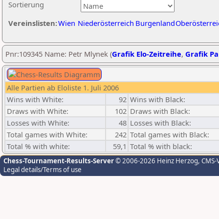
Sortierung
Vereinslisten:
Wien
Niederösterreich
Burgenland
Oberösterrei
Pnr:109345 Name: Petr Mlynek (
Grafik Elo-Zeitreihe
,
Grafik Par
Alle Partien ab Eloliste 1. Juli 2006
Wins with White:
92
Wins with Black:
Draws with White:
102
Draws with Black:
Losses with White:
48
Losses with Black:
Total games with White:
242
Total games with Black:
Total % with white:
59,1
Total % with black:
Chess-Tournament-Results-Server
© 2006-2026 Heinz Herzog
, CMS-
Legal details/Terms of use