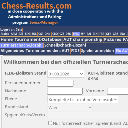
Logged on: Gast
Arabic
ARM
AZE
BIH
BUL
CAT
CHN
CRO
CZE
DEN
ENG
ESP
FAI
FIN
FRA
GER
GRE
INA
I
Home
Tournament-Database
AUT championship
Pictures
F
Turnierschach-Elozahl
Schnellschach-Elozahl
Allgemeines
Turnier anmelden: AUT
FIDE
Spieler anmelden
Elo AU
Willkommen bei den offiziellen Turnierscha
FIDE-Elolisten Stand
AUT-Elolisten Stand
6.936
Personennummer
Nachname
Vorname
Ebene
Bundesland
Spgem./Kreis/Verein
Nur "österreichische" Spieler (Land=A