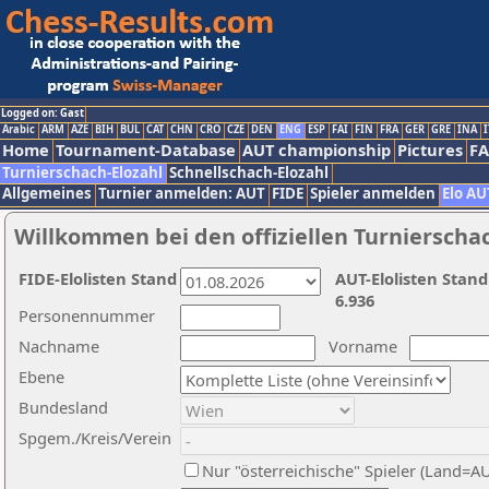
Logged on: Gast
Arabic
ARM
AZE
BIH
BUL
CAT
CHN
CRO
CZE
DEN
ENG
ESP
FAI
FIN
FRA
GER
GRE
INA
I
Home
Tournament-Database
AUT championship
Pictures
F
Turnierschach-Elozahl
Schnellschach-Elozahl
Allgemeines
Turnier anmelden: AUT
FIDE
Spieler anmelden
Elo AU
Willkommen bei den offiziellen Turnierscha
FIDE-Elolisten Stand
AUT-Elolisten Stand
6.936
Personennummer
Nachname
Vorname
Ebene
Bundesland
Spgem./Kreis/Verein
Nur "österreichische" Spieler (Land=A