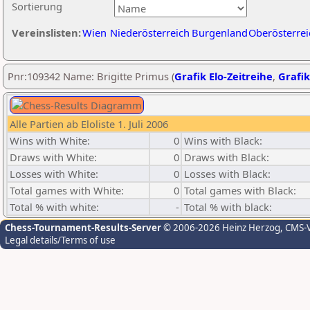
Sortierung
Vereinslisten:
Wien
Niederösterreich
Burgenland
Oberösterrei
Pnr:109342 Name: Brigitte Primus (
Grafik Elo-Zeitreihe
,
Grafik
Alle Partien ab Eloliste 1. Juli 2006
Wins with White:
0
Wins with Black:
Draws with White:
0
Draws with Black:
Losses with White:
0
Losses with Black:
Total games with White:
0
Total games with Black:
Total % with white:
-
Total % with black:
Chess-Tournament-Results-Server
© 2006-2026 Heinz Herzog
, CMS-
Legal details/Terms of use