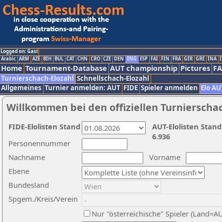
Logged on: Gast
Arabic
ARM
AZE
BIH
BUL
CAT
CHN
CRO
CZE
DEN
ENG
ESP
FAI
FIN
FRA
GER
GRE
INA
I
Home
Tournament-Database
AUT championship
Pictures
F
Turnierschach-Elozahl
Schnellschach-Elozahl
Allgemeines
Turnier anmelden: AUT
FIDE
Spieler anmelden
Elo AU
Willkommen bei den offiziellen Turnierscha
FIDE-Elolisten Stand
AUT-Elolisten Stand
6.936
Personennummer
Nachname
Vorname
Ebene
Bundesland
Spgem./Kreis/Verein
Nur "österreichische" Spieler (Land=A