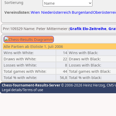
Sortierung
Vereinslisten:
Wien
Niederösterreich
Burgenland
Oberösterrei
Pnr:109329 Name: Peter Mittermeier (
Grafik Elo-Zeitreihe
,
Graf
Alle Partien ab Eloliste 1. Juli 2006
Wins with White:
14
Wins with Black:
Draws with White:
22
Draws with Black:
Losses with White:
8
Losses with Black:
Total games with White:
44
Total games with Black:
Total % with white:
56,8
Total % with black:
Chess-Tournament-Results-Server
© 2006-2026 Heinz Herzog
, CMS-
Legal details/Terms of use