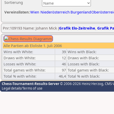
Sortierung
Vereinslisten:
Wien
Niederösterreich
Burgenland
Oberösterrei
Pnr:109193 Name: Johann Mick (
Grafik Elo-Zeitreihe
,
Grafik Pa
Alle Partien ab Eloliste 1. Juli 2006
Wins with White:
39
Wins with Black:
Draws with White:
12
Draws with Black:
Losses with White:
46
Losses with Black:
Total games with White:
97
Total games with Black:
Total % with white:
46,4
Total % with black:
Chess-Tournament-Results-Server
© 2006-2026 Heinz Herzog
, CMS-
Legal details/Terms of use