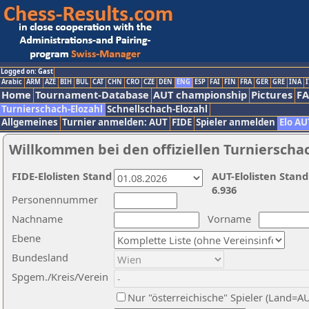
Logged on: Gast
Arabic
ARM
AZE
BIH
BUL
CAT
CHN
CRO
CZE
DEN
ENG
ESP
FAI
FIN
FRA
GER
GRE
INA
I
Home
Tournament-Database
AUT championship
Pictures
F
Turnierschach-Elozahl
Schnellschach-Elozahl
Allgemeines
Turnier anmelden: AUT
FIDE
Spieler anmelden
Elo AU
Willkommen bei den offiziellen Turnierscha
FIDE-Elolisten Stand
AUT-Elolisten Stand
6.936
Personennummer
Nachname
Vorname
Ebene
Bundesland
Spgem./Kreis/Verein
Nur "österreichische" Spieler (Land=A