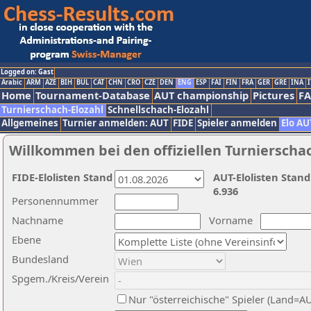
Logged on: Gast
Arabic
ARM
AZE
BIH
BUL
CAT
CHN
CRO
CZE
DEN
ENG
ESP
FAI
FIN
FRA
GER
GRE
INA
I
Home
Tournament-Database
AUT championship
Pictures
F
Turnierschach-Elozahl
Schnellschach-Elozahl
Allgemeines
Turnier anmelden: AUT
FIDE
Spieler anmelden
Elo AU
Willkommen bei den offiziellen Turnierscha
FIDE-Elolisten Stand
AUT-Elolisten Stand
6.936
Personennummer
Nachname
Vorname
Ebene
Bundesland
Spgem./Kreis/Verein
Nur "österreichische" Spieler (Land=A