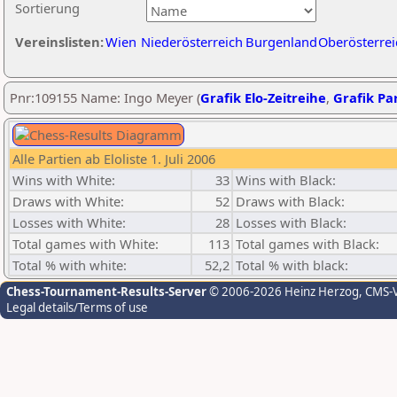
Sortierung
Vereinslisten:
Wien
Niederösterreich
Burgenland
Oberösterrei
Pnr:109155 Name: Ingo Meyer (
Grafik Elo-Zeitreihe
,
Grafik Par
Alle Partien ab Eloliste 1. Juli 2006
Wins with White:
33
Wins with Black:
Draws with White:
52
Draws with Black:
Losses with White:
28
Losses with Black:
Total games with White:
113
Total games with Black:
Total % with white:
52,2
Total % with black:
Chess-Tournament-Results-Server
© 2006-2026 Heinz Herzog
, CMS-
Legal details/Terms of use