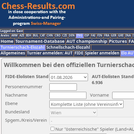
Logged on: Gast
Arabic
ARM
AZE
BIH
BUL
CAT
CHN
CRO
CZE
DEN
ENG
ESP
FAI
FIN
FRA
GER
GRE
INA
I
Home
Tournament-Database
AUT championship
Pictures
F
Turnierschach-Elozahl
Schnellschach-Elozahl
Allgemeines
Turnier anmelden: AUT
FIDE
Spieler anmelden
Elo AU
Willkommen bei den offiziellen Turnierscha
FIDE-Elolisten Stand
AUT-Elolisten Stand
6.936
Personennummer
Nachname
Vorname
Ebene
Bundesland
Spgem./Kreis/Verein
Nur "österreichische" Spieler (Land=A