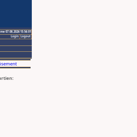
ime 07.08.2026 15:56:01
Login
Logout
artien: