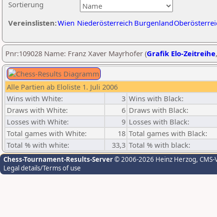
Sortierung
Vereinslisten:
Wien
Niederösterreich
Burgenland
Oberösterrei
Pnr:109028 Name: Franz Xaver Mayrhofer (
Grafik Elo-Zeitreihe
Alle Partien ab Eloliste 1. Juli 2006
Wins with White:
3
Wins with Black:
Draws with White:
6
Draws with Black:
Losses with White:
9
Losses with Black:
Total games with White:
18
Total games with Black:
Total % with white:
33,3
Total % with black:
Chess-Tournament-Results-Server
© 2006-2026 Heinz Herzog
, CMS-
Legal details/Terms of use