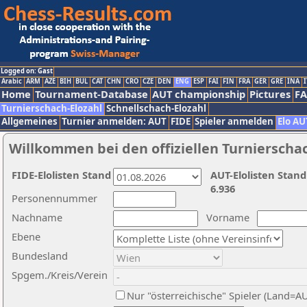
Logged on: Gast
Arabic
ARM
AZE
BIH
BUL
CAT
CHN
CRO
CZE
DEN
ENG
ESP
FAI
FIN
FRA
GER
GRE
INA
I
Home
Tournament-Database
AUT championship
Pictures
F
Turnierschach-Elozahl
Schnellschach-Elozahl
Allgemeines
Turnier anmelden: AUT
FIDE
Spieler anmelden
Elo AU
Willkommen bei den offiziellen Turnierscha
FIDE-Elolisten Stand
AUT-Elolisten Stand
6.936
Personennummer
Nachname
Vorname
Ebene
Bundesland
Spgem./Kreis/Verein
Nur "österreichische" Spieler (Land=A