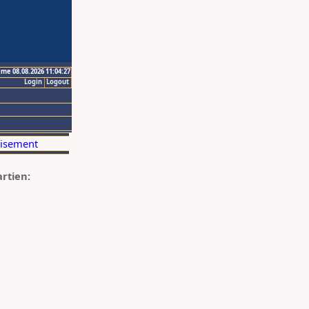
ime 08.08.2026 11:04:27
Login
Logout
artien: