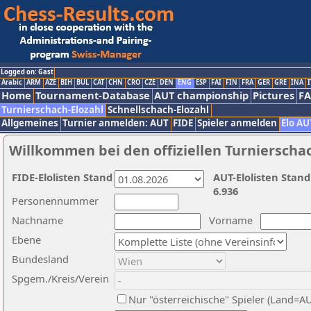
Logged on: Gast
Arabic
ARM
AZE
BIH
BUL
CAT
CHN
CRO
CZE
DEN
ENG
ESP
FAI
FIN
FRA
GER
GRE
INA
I
Home
Tournament-Database
AUT championship
Pictures
F
Turnierschach-Elozahl
Schnellschach-Elozahl
Allgemeines
Turnier anmelden: AUT
FIDE
Spieler anmelden
Elo AU
Willkommen bei den offiziellen Turnierscha
FIDE-Elolisten Stand
AUT-Elolisten Stand
6.936
Personennummer
Nachname
Vorname
Ebene
Bundesland
Spgem./Kreis/Verein
Nur "österreichische" Spieler (Land=A