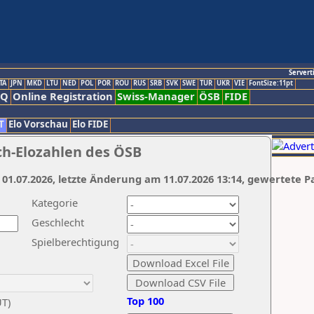
Servert
TA
JPN
MKD
LTU
NED
POL
POR
ROU
RUS
SRB
SVK
SWE
TUR
UKR
VIE
FontSize:11pt
AQ
Online Registration
Swiss-Manager
ÖSB
FIDE
T
Elo Vorschau
Elo FIDE
ch-Elozahlen des ÖSB
 01.07.2026, letzte Änderung am 11.07.2026 13:14, gewertete P
Kategorie
Geschlecht
Spielberechtigung
Top 100
UT)