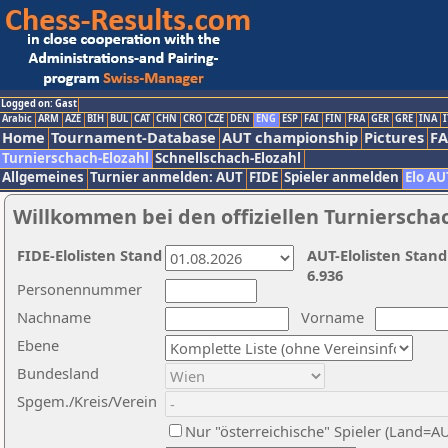
Logged on: Gast
Arabic
ARM
AZE
BIH
BUL
CAT
CHN
CRO
CZE
DEN
ENG
ESP
FAI
FIN
FRA
GER
GRE
INA
I
Home
Tournament-Database
AUT championship
Pictures
F
Turnierschach-Elozahl
Schnellschach-Elozahl
Allgemeines
Turnier anmelden: AUT
FIDE
Spieler anmelden
Elo AU
Willkommen bei den offiziellen Turnierscha
FIDE-Elolisten Stand
AUT-Elolisten Stand
6.936
Personennummer
Nachname
Vorname
Ebene
Bundesland
Spgem./Kreis/Verein
Nur "österreichische" Spieler (Land=A