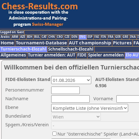
Logged on: Gast
Arabic
ARM
AZE
BIH
BUL
CAT
CHN
CRO
CZE
DEN
ENG
ESP
FAI
FIN
FRA
GER
GRE
INA
I
Home
Tournament-Database
AUT championship
Pictures
F
Turnierschach-Elozahl
Schnellschach-Elozahl
Allgemeines
Turnier anmelden: AUT
FIDE
Spieler anmelden
Elo AU
Willkommen bei den offiziellen Turnierscha
FIDE-Elolisten Stand
AUT-Elolisten Stand
6.936
Personennummer
Nachname
Vorname
Ebene
Bundesland
Spgem./Kreis/Verein
Nur "österreichische" Spieler (Land=A