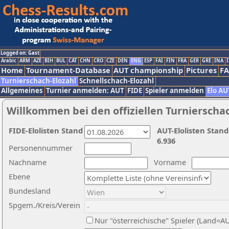
Logged on: Gast
Arabic
ARM
AZE
BIH
BUL
CAT
CHN
CRO
CZE
DEN
ENG
ESP
FAI
FIN
FRA
GER
GRE
INA
I
Home
Tournament-Database
AUT championship
Pictures
F
Turnierschach-Elozahl
Schnellschach-Elozahl
Allgemeines
Turnier anmelden: AUT
FIDE
Spieler anmelden
Elo AU
Willkommen bei den offiziellen Turnierscha
FIDE-Elolisten Stand
AUT-Elolisten Stand
6.936
Personennummer
Nachname
Vorname
Ebene
Bundesland
Spgem./Kreis/Verein
Nur "österreichische" Spieler (Land=A