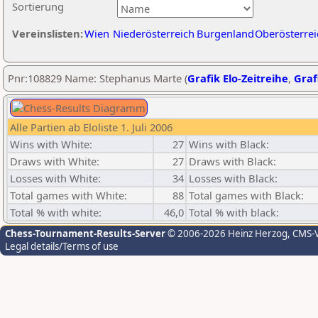
Sortierung
Vereinslisten:
Wien
Niederösterreich
Burgenland
Oberösterrei
Pnr:108829 Name: Stephanus Marte (
Grafik Elo-Zeitreihe
,
Graf
Alle Partien ab Eloliste 1. Juli 2006
Wins with White:
27
Wins with Black:
Draws with White:
27
Draws with Black:
Losses with White:
34
Losses with Black:
Total games with White:
88
Total games with Black:
Total % with white:
46,0
Total % with black:
Chess-Tournament-Results-Server
© 2006-2026 Heinz Herzog
, CMS-
Legal details/Terms of use