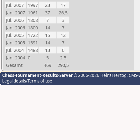
Jul. 2007
1997
23
17
Jan. 2007
1961
37
26,5
Jul. 2006
1808
7
3
Jan. 2006
1800
14
7
Jul. 2005
1722
15
12
Jan. 2005
1591
14
7
Jul. 2004
1488
13
6
Jan. 2004
0
5
2,5
Gesamt
469
290,5
Chess-Tournament-Results-Server
© 2006-2026 Heinz Herzog
, CMS-
Legal details/Terms of use