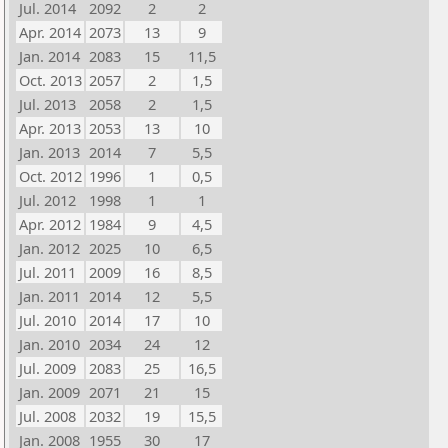
Jul. 2014
2092
2
2
Apr. 2014
2073
13
9
Jan. 2014
2083
15
11,5
Oct. 2013
2057
2
1,5
Jul. 2013
2058
2
1,5
Apr. 2013
2053
13
10
Jan. 2013
2014
7
5,5
Oct. 2012
1996
1
0,5
Jul. 2012
1998
1
1
Apr. 2012
1984
9
4,5
Jan. 2012
2025
10
6,5
Jul. 2011
2009
16
8,5
Jan. 2011
2014
12
5,5
Jul. 2010
2014
17
10
Jan. 2010
2034
24
12
Jul. 2009
2083
25
16,5
Jan. 2009
2071
21
15
Jul. 2008
2032
19
15,5
Jan. 2008
1955
30
17