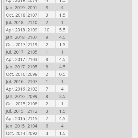
Apr. 2019
2074
4
1,5
Jan. 2019
2091
8
4
Oct. 2018
2107
3
1,5
Jul. 2018
2110
2
1
Apr. 2018
2109
10
5,5
Jan. 2018
2107
9
4,5
Oct. 2017
2119
2
1,5
Jul. 2017
2105
1
1
Apr. 2017
2103
8
4,5
Jan. 2017
2105
8
4,5
Oct. 2016
2098
2
0,5
Jul. 2016
2107
1
1
Apr. 2016
2102
7
4
Jan. 2016
2099
8
3,5
Oct. 2015
2108
2
1
Jul. 2015
2112
3
1,5
Apr. 2015
2115
7
4,5
Jan. 2015
2104
6
4
Oct. 2014
2092
3
1,5