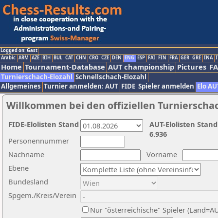
Logged on: Gast
Arabic
ARM
AZE
BIH
BUL
CAT
CHN
CRO
CZE
DEN
ENG
ESP
FAI
FIN
FRA
GER
GRE
INA
I
Home
Tournament-Database
AUT championship
Pictures
F
Turnierschach-Elozahl
Schnellschach-Elozahl
Allgemeines
Turnier anmelden: AUT
FIDE
Spieler anmelden
Elo AU
Willkommen bei den offiziellen Turnierscha
FIDE-Elolisten Stand
AUT-Elolisten Stand
6.936
Personennummer
Nachname
Vorname
Ebene
Bundesland
Spgem./Kreis/Verein
Nur "österreichische" Spieler (Land=A