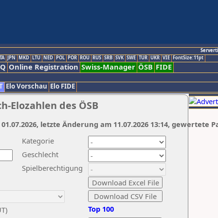
Servert
TA
JPN
MKD
LTU
NED
POL
POR
ROU
RUS
SRB
SVK
SWE
TUR
UKR
VIE
FontSize:11pt
AQ
Online Registration
Swiss-Manager
ÖSB
FIDE
T
Elo Vorschau
Elo FIDE
ch-Elozahlen des ÖSB
 01.07.2026, letzte Änderung am 11.07.2026 13:14, gewertete P
Kategorie
Geschlecht
Spielberechtigung
Top 100
UT)