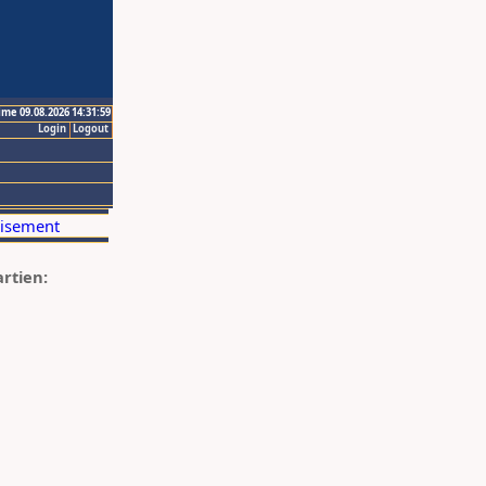
ime 09.08.2026 14:31:59
Login
Logout
artien: