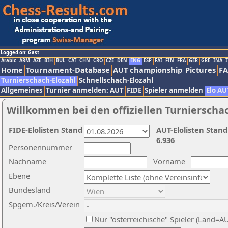
Logged on: Gast
Arabic
ARM
AZE
BIH
BUL
CAT
CHN
CRO
CZE
DEN
ENG
ESP
FAI
FIN
FRA
GER
GRE
INA
I
Home
Tournament-Database
AUT championship
Pictures
F
Turnierschach-Elozahl
Schnellschach-Elozahl
Allgemeines
Turnier anmelden: AUT
FIDE
Spieler anmelden
Elo AU
Willkommen bei den offiziellen Turnierscha
FIDE-Elolisten Stand
AUT-Elolisten Stand
6.936
Personennummer
Nachname
Vorname
Ebene
Bundesland
Spgem./Kreis/Verein
Nur "österreichische" Spieler (Land=A