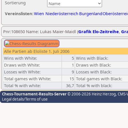
Sortierung
Vereinslisten:
Wien
Niederösterreich
Burgenland
Oberösterrei
Pnr:108650 Name: Lukas Maier-Maidl (
Grafik Elo-Zeitreihe
,
Gra
Alle Partien ab Eloliste 1. Juli 2006
Wins with White:
5
Wins with Black:
Draws with White:
1
Draws with Black:
Losses with White:
9
Losses with Black:
Total games with White:
15
Total games with Black:
Total % with white:
36,7
Total % with black:
Chess-Tournament-Results-Server
© 2006-2026 Heinz Herzog
, CMS-
Legal details/Terms of use