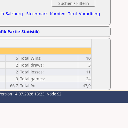
ch
Salzburg
Steiermark
Kärnten
Tirol
Vorarlberg
fik Partie-Statistik
)
5
Total Wins:
10
2
Total draws:
3
2
Total losses:
11
9
Total games:
24
66,7
Total %:
47,9
Version 14.07.2026 13:23, Node S2