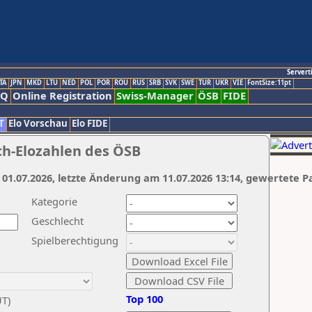
Servert
TA
JPN
MKD
LTU
NED
POL
POR
ROU
RUS
SRB
SVK
SWE
TUR
UKR
VIE
FontSize:11pt
AQ
Online Registration
Swiss-Manager
ÖSB
FIDE
T
Elo Vorschau
Elo FIDE
ch-Elozahlen des ÖSB
 01.07.2026, letzte Änderung am 11.07.2026 13:14, gewertete P
Kategorie
Geschlecht
Spielberechtigung
Top 100
UT)