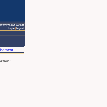
ime 06.08.2026 02:49:39
Login
Logout
artien: