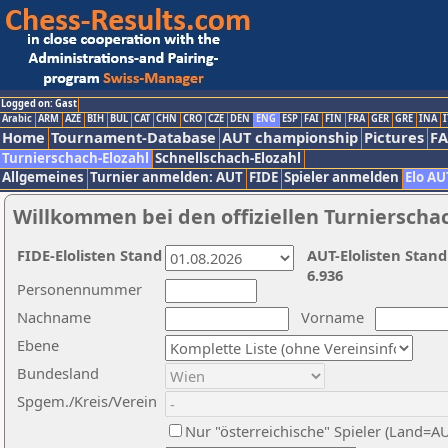
Logged on: Gast
Arabic
ARM
AZE
BIH
BUL
CAT
CHN
CRO
CZE
DEN
ENG
ESP
FAI
FIN
FRA
GER
GRE
INA
I
Home
Tournament-Database
AUT championship
Pictures
F
Turnierschach-Elozahl
Schnellschach-Elozahl
Allgemeines
Turnier anmelden: AUT
FIDE
Spieler anmelden
Elo AU
Willkommen bei den offiziellen Turnierscha
FIDE-Elolisten Stand
AUT-Elolisten Stand
6.936
Personennummer
Nachname
Vorname
Ebene
Bundesland
Spgem./Kreis/Verein
Nur "österreichische" Spieler (Land=A