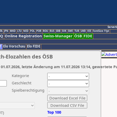
Servert
TA
JPN
MKD
LTU
NED
POL
POR
ROU
RUS
SRB
SVK
SWE
TUR
UKR
VIE
FontSize:11pt
AQ
Online Registration
Swiss-Manager
ÖSB
FIDE
T
Elo Vorschau
Elo FIDE
ch-Elozahlen des ÖSB
 01.07.2026, letzte Änderung am 11.07.2026 13:14, gewertete P
Kategorie
Geschlecht
Spielberechtigung
Top 100
UT)