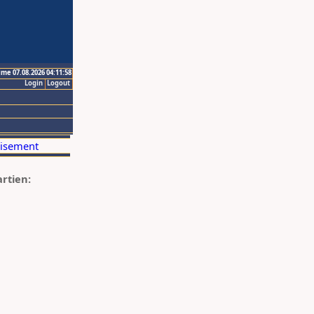
ime 07.08.2026 04:11:58
Login
Logout
artien: