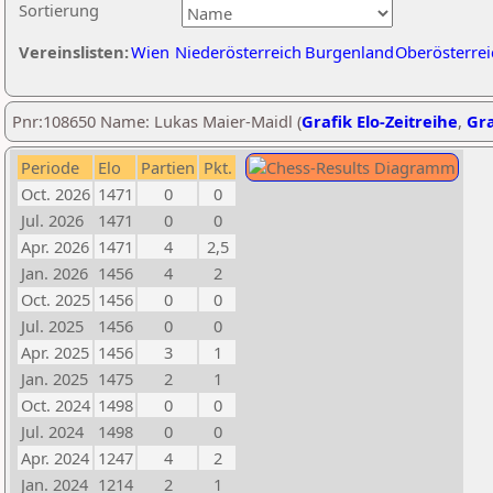
Sortierung
Vereinslisten:
Wien
Niederösterreich
Burgenland
Oberösterrei
Pnr:108650 Name: Lukas Maier-Maidl (
Grafik Elo-Zeitreihe
,
Gra
Periode
Elo
Partien
Pkt.
Oct. 2026
1471
0
0
Jul. 2026
1471
0
0
Apr. 2026
1471
4
2,5
Jan. 2026
1456
4
2
Oct. 2025
1456
0
0
Jul. 2025
1456
0
0
Apr. 2025
1456
3
1
Jan. 2025
1475
2
1
Oct. 2024
1498
0
0
Jul. 2024
1498
0
0
Apr. 2024
1247
4
2
Jan. 2024
1214
2
1