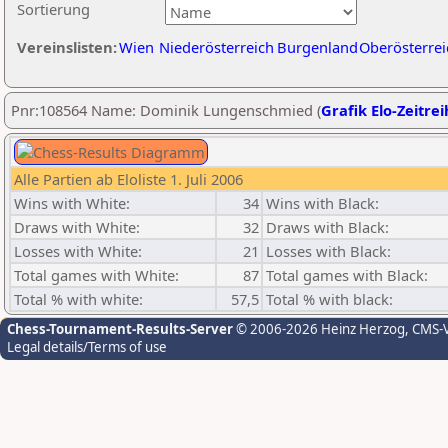
Sortierung
Vereinslisten:
Wien
Niederösterreich
Burgenland
Oberösterrei
Pnr:108564 Name: Dominik Lungenschmied (
Grafik Elo-Zeitre
Alle Partien ab Eloliste 1. Juli 2006
Wins with White:
34
Wins with Black:
Draws with White:
32
Draws with Black:
Losses with White:
21
Losses with Black:
Total games with White:
87
Total games with Black:
Total % with white:
57,5
Total % with black:
Chess-Tournament-Results-Server
© 2006-2026 Heinz Herzog
, CMS-
Legal details/Terms of use