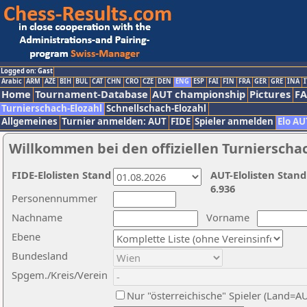
Logged on: Gast
Arabic
ARM
AZE
BIH
BUL
CAT
CHN
CRO
CZE
DEN
ENG
ESP
FAI
FIN
FRA
GER
GRE
INA
I
Home
Tournament-Database
AUT championship
Pictures
F
Turnierschach-Elozahl
Schnellschach-Elozahl
Allgemeines
Turnier anmelden: AUT
FIDE
Spieler anmelden
Elo AU
Willkommen bei den offiziellen Turnierscha
FIDE-Elolisten Stand
AUT-Elolisten Stand
6.936
Personennummer
Nachname
Vorname
Ebene
Bundesland
Spgem./Kreis/Verein
Nur "österreichische" Spieler (Land=A