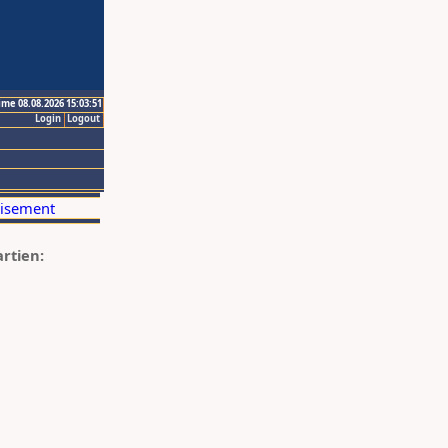
ime 08.08.2026 15:03:51
Login
Logout
artien: