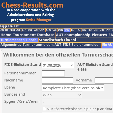
Logged on: Gast
Arabic
ARM
AZE
BIH
BUL
CAT
CHN
CRO
CZE
DEN
ENG
ESP
FAI
FIN
FRA
GER
GRE
INA
I
Home
Tournament-Database
AUT championship
Pictures
F
Turnierschach-Elozahl
Schnellschach-Elozahl
Allgemeines
Turnier anmelden: AUT
FIDE
Spieler anmelden
Elo AU
Willkommen bei den offiziellen Turnierscha
FIDE-Elolisten Stand
AUT-Elolisten Stand
6.936
Personennummer
Nachname
Vorname
Ebene
Bundesland
Spgem./Kreis/Verein
Nur "österreichische" Spieler (Land=A