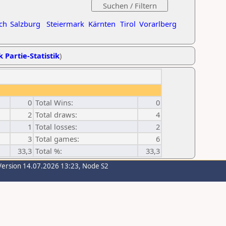
ch
Salzburg
Steiermark
Kärnten
Tirol
Vorarlberg
k Partie-Statistik
)
0
Total Wins:
0
2
Total draws:
4
1
Total losses:
2
3
Total games:
6
33,3
Total %:
33,3
Version 14.07.2026 13:23, Node S2