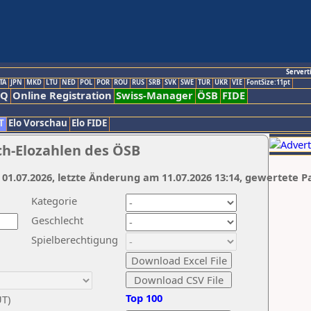
Servert
TA
JPN
MKD
LTU
NED
POL
POR
ROU
RUS
SRB
SVK
SWE
TUR
UKR
VIE
FontSize:11pt
AQ
Online Registration
Swiss-Manager
ÖSB
FIDE
T
Elo Vorschau
Elo FIDE
ch-Elozahlen des ÖSB
 01.07.2026, letzte Änderung am 11.07.2026 13:14, gewertete P
Kategorie
Geschlecht
Spielberechtigung
Top 100
UT)