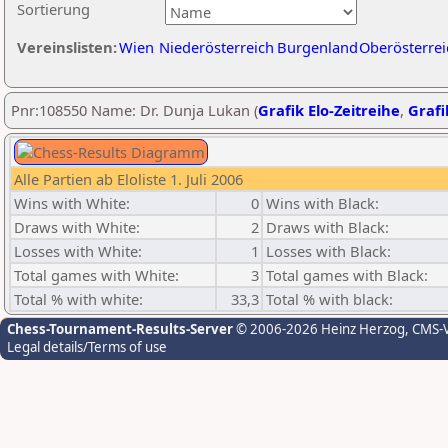
Sortierung
Vereinslisten:
Wien
Niederösterreich
Burgenland
Oberösterrei
Pnr:108550 Name: Dr. Dunja Lukan (
Grafik Elo-Zeitreihe
,
Grafi
Alle Partien ab Eloliste 1. Juli 2006
Wins with White:
0
Wins with Black:
Draws with White:
2
Draws with Black:
Losses with White:
1
Losses with Black:
Total games with White:
3
Total games with Black:
Total % with white:
33,3
Total % with black:
Chess-Tournament-Results-Server
© 2006-2026 Heinz Herzog
, CMS-
Legal details/Terms of use