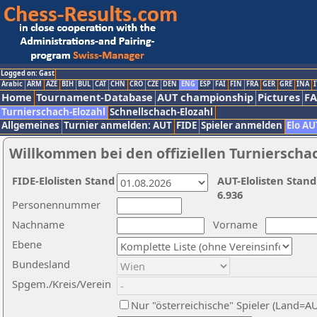
Logged on: Gast
Arabic
ARM
AZE
BIH
BUL
CAT
CHN
CRO
CZE
DEN
ENG
ESP
FAI
FIN
FRA
GER
GRE
INA
I
Home
Tournament-Database
AUT championship
Pictures
F
Turnierschach-Elozahl
Schnellschach-Elozahl
Allgemeines
Turnier anmelden: AUT
FIDE
Spieler anmelden
Elo AU
Willkommen bei den offiziellen Turnierscha
FIDE-Elolisten Stand
AUT-Elolisten Stand
6.936
Personennummer
Nachname
Vorname
Ebene
Bundesland
Spgem./Kreis/Verein
Nur "österreichische" Spieler (Land=A