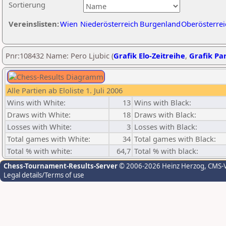
Sortierung
Vereinslisten:
Wien
Niederösterreich
Burgenland
Oberösterrei
Pnr:108432 Name: Pero Ljubic (
Grafik Elo-Zeitreihe
,
Grafik Par
Alle Partien ab Eloliste 1. Juli 2006
Wins with White:
13
Wins with Black:
Draws with White:
18
Draws with Black:
Losses with White:
3
Losses with Black:
Total games with White:
34
Total games with Black:
Total % with white:
64,7
Total % with black:
Chess-Tournament-Results-Server
© 2006-2026 Heinz Herzog
, CMS-
Legal details/Terms of use