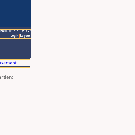
ime 07.08.2026 03:53:27
Login
Logout
artien: