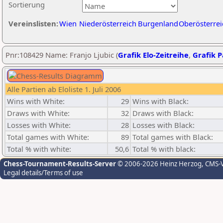
Sortierung
Vereinslisten:
Wien
Niederösterreich
Burgenland
Oberösterrei
Pnr:108429 Name: Franjo Ljubic (
Grafik Elo-Zeitreihe
,
Grafik P
Alle Partien ab Eloliste 1. Juli 2006
Wins with White:
29
Wins with Black:
Draws with White:
32
Draws with Black:
Losses with White:
28
Losses with Black:
Total games with White:
89
Total games with Black:
Total % with white:
50,6
Total % with black:
Chess-Tournament-Results-Server
© 2006-2026 Heinz Herzog
, CMS-
Legal details/Terms of use