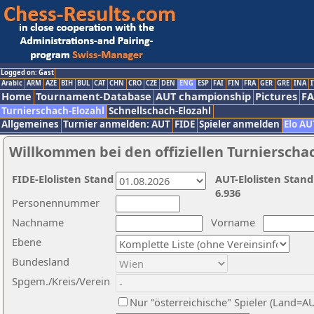
Logged on: Gast
Arabic
ARM
AZE
BIH
BUL
CAT
CHN
CRO
CZE
DEN
ENG
ESP
FAI
FIN
FRA
GER
GRE
INA
I
Home
Tournament-Database
AUT championship
Pictures
F
Turnierschach-Elozahl
Schnellschach-Elozahl
Allgemeines
Turnier anmelden: AUT
FIDE
Spieler anmelden
Elo AU
Willkommen bei den offiziellen Turnierscha
FIDE-Elolisten Stand
AUT-Elolisten Stand
6.936
Personennummer
Nachname
Vorname
Ebene
Bundesland
Spgem./Kreis/Verein
Nur "österreichische" Spieler (Land=A