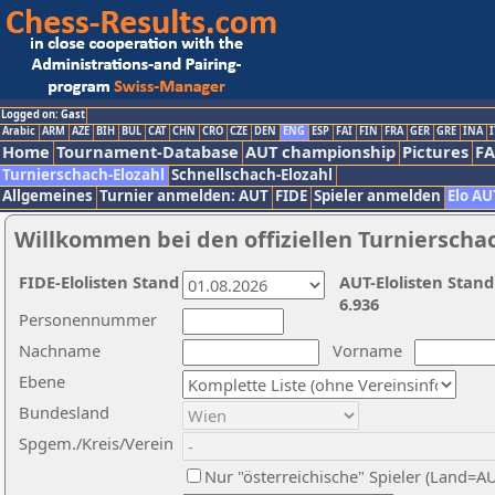
Logged on: Gast
Arabic
ARM
AZE
BIH
BUL
CAT
CHN
CRO
CZE
DEN
ENG
ESP
FAI
FIN
FRA
GER
GRE
INA
I
Home
Tournament-Database
AUT championship
Pictures
F
Turnierschach-Elozahl
Schnellschach-Elozahl
Allgemeines
Turnier anmelden: AUT
FIDE
Spieler anmelden
Elo AU
Willkommen bei den offiziellen Turnierscha
FIDE-Elolisten Stand
AUT-Elolisten Stand
6.936
Personennummer
Nachname
Vorname
Ebene
Bundesland
Spgem./Kreis/Verein
Nur "österreichische" Spieler (Land=A