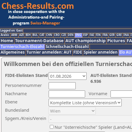
Logged on: Gast
Arabic
ARM
AZE
BIH
BUL
CAT
CHN
CRO
CZE
DEN
ENG
ESP
FAI
FIN
FRA
GER
GRE
INA
I
Home
Tournament-Database
AUT championship
Pictures
F
Turnierschach-Elozahl
Schnellschach-Elozahl
Allgemeines
Turnier anmelden: AUT
FIDE
Spieler anmelden
Elo AU
Willkommen bei den offiziellen Turnierscha
FIDE-Elolisten Stand
AUT-Elolisten Stand
6.936
Personennummer
Nachname
Vorname
Ebene
Bundesland
Spgem./Kreis/Verein
Nur "österreichische" Spieler (Land=A