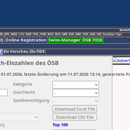
Servert
TA
JPN
MKD
LTU
NED
POL
POR
ROU
RUS
SRB
SVK
SWE
TUR
UKR
VIE
FontSize:11pt
AQ
Online Registration
Swiss-Manager
ÖSB
FIDE
T
Elo Vorschau
Elo FIDE
ch-Elozahlen des ÖSB
 01.07.2026, letzte Änderung am 11.07.2026 13:14, gewertete P
Kategorie
Geschlecht
Spielberechtigung
Top 100
UT)