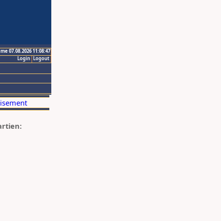
ime 07.08.2026 11:08:47
Login
Logout
artien: