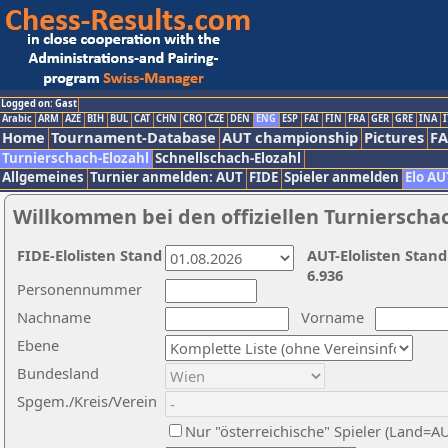
Logged on: Gast
Arabic
ARM
AZE
BIH
BUL
CAT
CHN
CRO
CZE
DEN
ENG
ESP
FAI
FIN
FRA
GER
GRE
INA
I
Home
Tournament-Database
AUT championship
Pictures
F
Turnierschach-Elozahl
Schnellschach-Elozahl
Allgemeines
Turnier anmelden: AUT
FIDE
Spieler anmelden
Elo AU
Willkommen bei den offiziellen Turnierscha
FIDE-Elolisten Stand
AUT-Elolisten Stand
6.936
Personennummer
Nachname
Vorname
Ebene
Bundesland
Spgem./Kreis/Verein
Nur "österreichische" Spieler (Land=A