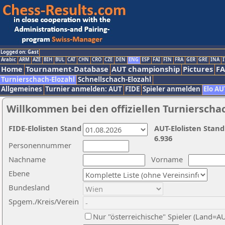
Logged on: Gast
Arabic
ARM
AZE
BIH
BUL
CAT
CHN
CRO
CZE
DEN
ENG
ESP
FAI
FIN
FRA
GER
GRE
INA
I
Home
Tournament-Database
AUT championship
Pictures
F
Turnierschach-Elozahl
Schnellschach-Elozahl
Allgemeines
Turnier anmelden: AUT
FIDE
Spieler anmelden
Elo AU
Willkommen bei den offiziellen Turnierscha
FIDE-Elolisten Stand
AUT-Elolisten Stand
6.936
Personennummer
Nachname
Vorname
Ebene
Bundesland
Spgem./Kreis/Verein
Nur "österreichische" Spieler (Land=A