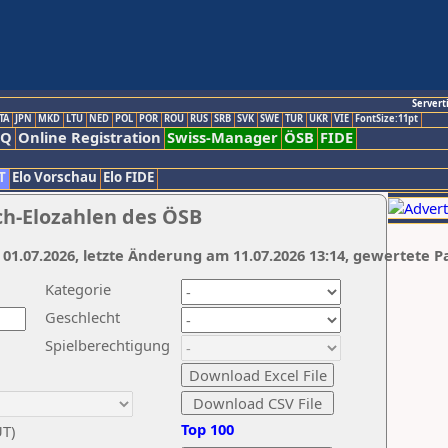
Servert
TA
JPN
MKD
LTU
NED
POL
POR
ROU
RUS
SRB
SVK
SWE
TUR
UKR
VIE
FontSize:11pt
AQ
Online Registration
Swiss-Manager
ÖSB
FIDE
T
Elo Vorschau
Elo FIDE
ch-Elozahlen des ÖSB
 01.07.2026, letzte Änderung am 11.07.2026 13:14, gewertete P
Kategorie
Geschlecht
Spielberechtigung
Top 100
UT)