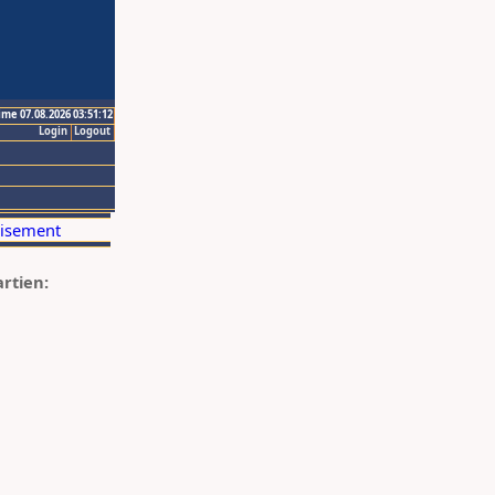
ime 07.08.2026 03:51:12
Login
Logout
artien: