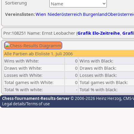
Sortierung
Vereinslisten:
Wien
Niederösterreich
Burgenland
Oberösterrei
Pnr:108251 Name: Ernst Leobacher (
Grafik Elo-Zeitreihe
,
Grafi
Alle Partien ab Eloliste 1. Juli 2006
Wins with White:
0
Wins with Black:
Draws with White:
0
Draws with Black:
Losses with White:
0
Losses with Black:
Total games with White:
0
Total games with Black:
Total % with white:
-
Total % with black:
Chess-Tournament-Results-Server
© 2006-2026 Heinz Herzog
, CMS-
Legal details/Terms of use