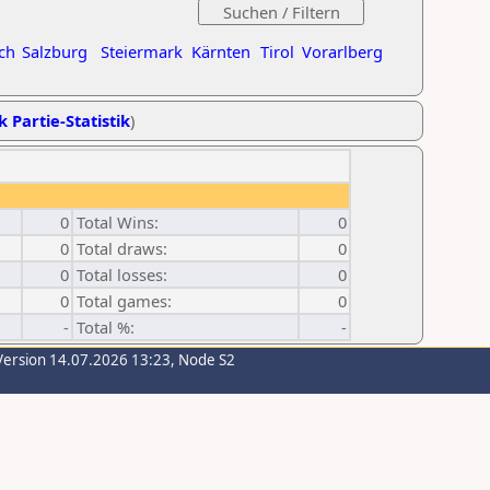
ch
Salzburg
Steiermark
Kärnten
Tirol
Vorarlberg
k Partie-Statistik
)
0
Total Wins:
0
0
Total draws:
0
0
Total losses:
0
0
Total games:
0
-
Total %:
-
Version 14.07.2026 13:23, Node S2