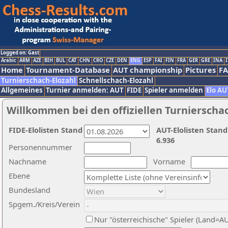
Logged on: Gast
Arabic
ARM
AZE
BIH
BUL
CAT
CHN
CRO
CZE
DEN
ENG
ESP
FAI
FIN
FRA
GER
GRE
INA
I
Home
Tournament-Database
AUT championship
Pictures
F
Turnierschach-Elozahl
Schnellschach-Elozahl
Allgemeines
Turnier anmelden: AUT
FIDE
Spieler anmelden
Elo AU
Willkommen bei den offiziellen Turnierscha
FIDE-Elolisten Stand
AUT-Elolisten Stand
6.936
Personennummer
Nachname
Vorname
Ebene
Bundesland
Spgem./Kreis/Verein
Nur "österreichische" Spieler (Land=A