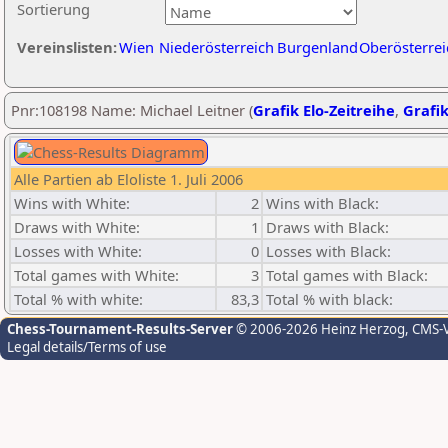
Sortierung
Vereinslisten:
Wien
Niederösterreich
Burgenland
Oberösterrei
Pnr:108198 Name: Michael Leitner (
Grafik Elo-Zeitreihe
,
Grafik
Alle Partien ab Eloliste 1. Juli 2006
Wins with White:
2
Wins with Black:
Draws with White:
1
Draws with Black:
Losses with White:
0
Losses with Black:
Total games with White:
3
Total games with Black:
Total % with white:
83,3
Total % with black:
Chess-Tournament-Results-Server
© 2006-2026 Heinz Herzog
, CMS-
Legal details/Terms of use