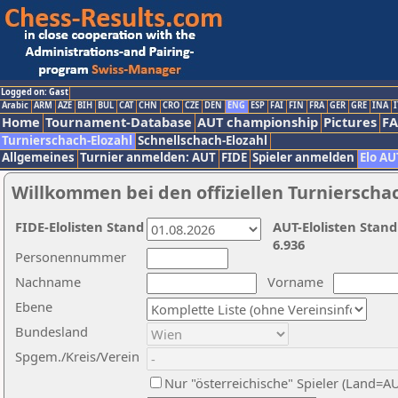
Logged on: Gast
Arabic
ARM
AZE
BIH
BUL
CAT
CHN
CRO
CZE
DEN
ENG
ESP
FAI
FIN
FRA
GER
GRE
INA
I
Home
Tournament-Database
AUT championship
Pictures
F
Turnierschach-Elozahl
Schnellschach-Elozahl
Allgemeines
Turnier anmelden: AUT
FIDE
Spieler anmelden
Elo AU
Willkommen bei den offiziellen Turnierscha
FIDE-Elolisten Stand
AUT-Elolisten Stand
6.936
Personennummer
Nachname
Vorname
Ebene
Bundesland
Spgem./Kreis/Verein
Nur "österreichische" Spieler (Land=A