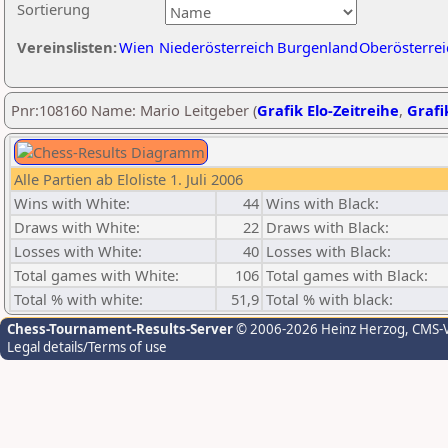
Sortierung
Vereinslisten:
Wien
Niederösterreich
Burgenland
Oberösterrei
Pnr:108160 Name: Mario Leitgeber (
Grafik Elo-Zeitreihe
,
Grafi
Alle Partien ab Eloliste 1. Juli 2006
Wins with White:
44
Wins with Black:
Draws with White:
22
Draws with Black:
Losses with White:
40
Losses with Black:
Total games with White:
106
Total games with Black:
Total % with white:
51,9
Total % with black:
Chess-Tournament-Results-Server
© 2006-2026 Heinz Herzog
, CMS-
Legal details/Terms of use