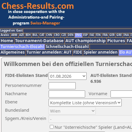
Logged on: Gast
Arabic
ARM
AZE
BIH
BUL
CAT
CHN
CRO
CZE
DEN
ENG
ESP
FAI
FIN
FRA
GER
GRE
INA
I
Home
Tournament-Database
AUT championship
Pictures
F
Turnierschach-Elozahl
Schnellschach-Elozahl
Allgemeines
Turnier anmelden: AUT
FIDE
Spieler anmelden
Elo AU
Willkommen bei den offiziellen Turnierscha
FIDE-Elolisten Stand
AUT-Elolisten Stand
6.936
Personennummer
Nachname
Vorname
Ebene
Bundesland
Spgem./Kreis/Verein
Nur "österreichische" Spieler (Land=A