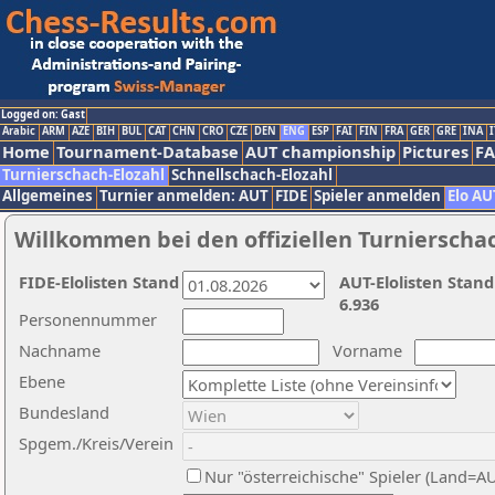
Logged on: Gast
Arabic
ARM
AZE
BIH
BUL
CAT
CHN
CRO
CZE
DEN
ENG
ESP
FAI
FIN
FRA
GER
GRE
INA
I
Home
Tournament-Database
AUT championship
Pictures
F
Turnierschach-Elozahl
Schnellschach-Elozahl
Allgemeines
Turnier anmelden: AUT
FIDE
Spieler anmelden
Elo AU
Willkommen bei den offiziellen Turnierscha
FIDE-Elolisten Stand
AUT-Elolisten Stand
6.936
Personennummer
Nachname
Vorname
Ebene
Bundesland
Spgem./Kreis/Verein
Nur "österreichische" Spieler (Land=A