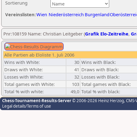
Sortierung
Vereinslisten:
Wien
Niederösterreich
Burgenland
Oberösterrei
Pnr:108159 Name: Christian Leitgeber (
Grafik Elo-Zeitreihe
,
Gr
Alle Partien ab Eloliste 1. Juli 2006
Wins with White:
30
Wins with Black:
Draws with White:
41
Draws with Black:
Losses with White:
32
Losses with Black:
Total games with White:
103
Total games with Black:
Total % with white:
49,0
Total % with black:
Chess-Tournament-Results-Server
© 2006-2026 Heinz Herzog
, CMS-
Legal details/Terms of use