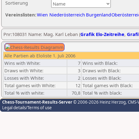
Sortierung
Vereinslisten:
Wien
Niederösterreich
Burgenland
Oberösterrei
Pnr:108031 Name: Mag. Karl Leban (
Grafik Elo-Zeitreihe
,
Grafi
Alle Partien ab Eloliste 1. Juli 2006
Wins with White:
7
Wins with Black:
Draws with White:
3
Draws with Black:
Losses with White:
2
Losses with Black:
Total games with White:
12
Total games with Black:
Total % with white:
70,8
Total % with black:
Chess-Tournament-Results-Server
© 2006-2026 Heinz Herzog
, CMS-
Legal details/Terms of use