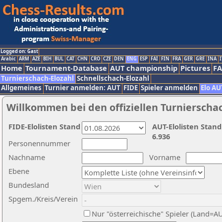
Logged on: Gast
Arabic
ARM
AZE
BIH
BUL
CAT
CHN
CRO
CZE
DEN
ENG
ESP
FAI
FIN
FRA
GER
GRE
INA
I
Home
Tournament-Database
AUT championship
Pictures
F
Turnierschach-Elozahl
Schnellschach-Elozahl
Allgemeines
Turnier anmelden: AUT
FIDE
Spieler anmelden
Elo AU
Willkommen bei den offiziellen Turnierscha
FIDE-Elolisten Stand
AUT-Elolisten Stand
6.936
Personennummer
Nachname
Vorname
Ebene
Bundesland
Spgem./Kreis/Verein
Nur "österreichische" Spieler (Land=A