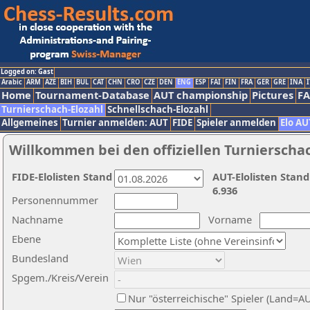
Logged on: Gast
Arabic
ARM
AZE
BIH
BUL
CAT
CHN
CRO
CZE
DEN
ENG
ESP
FAI
FIN
FRA
GER
GRE
INA
I
Home
Tournament-Database
AUT championship
Pictures
F
Turnierschach-Elozahl
Schnellschach-Elozahl
Allgemeines
Turnier anmelden: AUT
FIDE
Spieler anmelden
Elo AU
Willkommen bei den offiziellen Turnierscha
FIDE-Elolisten Stand
AUT-Elolisten Stand
6.936
Personennummer
Nachname
Vorname
Ebene
Bundesland
Spgem./Kreis/Verein
Nur "österreichische" Spieler (Land=A