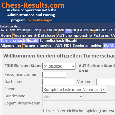
Logged on: Gast
Arabic
ARM
AZE
BIH
BUL
CAT
CHN
CRO
CZE
DEN
ENG
ESP
FAI
FIN
FRA
GER
GRE
INA
I
Home
Tournament-Database
AUT championship
Pictures
F
Turnierschach-Elozahl
Schnellschach-Elozahl
Allgemeines
Turnier anmelden: AUT
FIDE
Spieler anmelden
Elo AU
Willkommen bei den offiziellen Turnierscha
FIDE-Elolisten Stand
AUT-Elolisten Stand
6.936
Personennummer
Nachname
Vorname
Ebene
Bundesland
Spgem./Kreis/Verein
Nur "österreichische" Spieler (Land=A