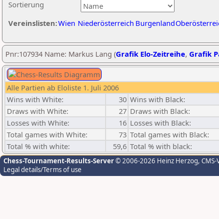
Sortierung
Vereinslisten:
Wien
Niederösterreich
Burgenland
Oberösterrei
Pnr:107934 Name: Markus Lang (
Grafik Elo-Zeitreihe
,
Grafik P
Alle Partien ab Eloliste 1. Juli 2006
Wins with White:
30
Wins with Black:
Draws with White:
27
Draws with Black:
Losses with White:
16
Losses with Black:
Total games with White:
73
Total games with Black:
Total % with white:
59,6
Total % with black:
Chess-Tournament-Results-Server
© 2006-2026 Heinz Herzog
, CMS-
Legal details/Terms of use