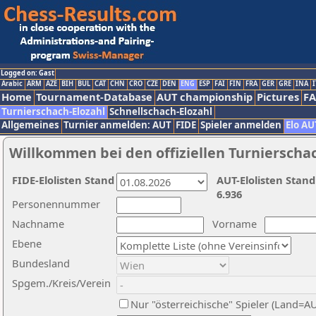
Logged on: Gast
Arabic
ARM
AZE
BIH
BUL
CAT
CHN
CRO
CZE
DEN
ENG
ESP
FAI
FIN
FRA
GER
GRE
INA
I
Home
Tournament-Database
AUT championship
Pictures
F
Turnierschach-Elozahl
Schnellschach-Elozahl
Allgemeines
Turnier anmelden: AUT
FIDE
Spieler anmelden
Elo AU
Willkommen bei den offiziellen Turnierscha
FIDE-Elolisten Stand
AUT-Elolisten Stand
6.936
Personennummer
Nachname
Vorname
Ebene
Bundesland
Spgem./Kreis/Verein
Nur "österreichische" Spieler (Land=A